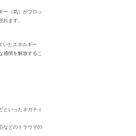
ギー（気）がブロッ
現れます。
ていた
エネルギー
な感情を
解放するこ
どといったネガティ
応などのトラウマの