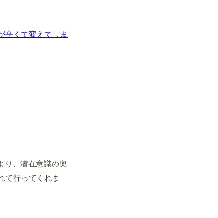
が辛くて
変えてしま
より、
潜在意識の奥
れて行ってくれま