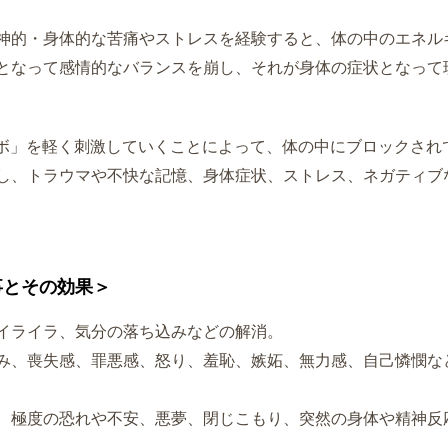
神的・身体的な苦痛やストレスを経験すると、
体の中のエネル
となって感情的なバランスを
崩し、
それが身体の症状となって
ツボ」を軽く刺激していくことによって、
体の中にブロックされ
し、トラウマや不快な記憶、
身体症状、ストレス、
ネガティブ
事とその効果＞
イライラ、気分の落ち込みなどの解消。
み、喪失感、罪悪感、怒り、羞恥、嫉妬、無力感、自己憐憫な
、極度の恐れや不安、悪夢、閉じこもり、突然の身体や精神反