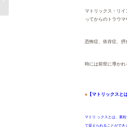
マトリックス・リイ
ってからのトラウマ
恐怖症、依存症、摂
時には前世に導かれ
※
【
マ
トリ
ックスと
マトリ ックスとは、素
て捉えられることができ