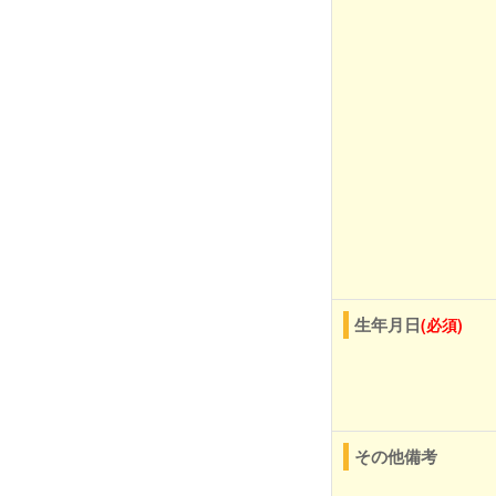
生年月日
(必須)
その他備考