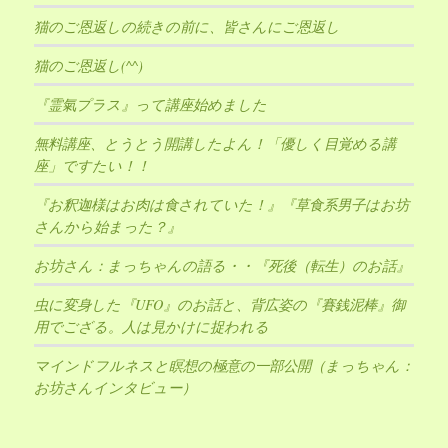
猫のご恩返しの続きの前に、皆さんにご恩返し
猫のご恩返し(^^)
『霊氣プラス』って講座始めました
無料講座、とうとう開講したよん！「優しく目覚める講
座」ですたい！！
『お釈迦様はお肉は食されていた！』『草食系男子はお坊
さんから始まった？』
お坊さん：まっちゃんの語る・・『死後（転生）のお話』
虫に変身した『UFO』のお話と、背広姿の『賽銭泥棒』御
用でござる。人は見かけに捉われる
マインドフルネスと瞑想の極意の一部公開（まっちゃん：
お坊さんインタビュー）