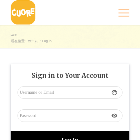
Log In
現在位置:
ホーム
/
Log In
Sign in to Your Account
face
visibility