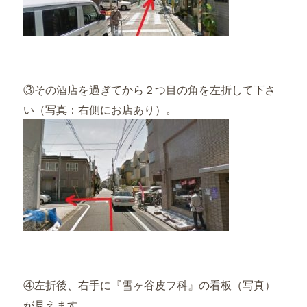
③その酒店を過ぎてから２つ目の角を左折して下さ
い（写真：右側にお店あり）。
④左折後、右手に『雪ヶ谷皮フ科』の看板（写真）
が見えます。