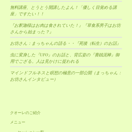
無料講座、とうとう開講したよん！「優しく目覚める講
座」ですたい！！
『お釈迦様はお肉は食されていた！』『草食系男子はお坊
さんから始まった？』
お坊さん：まっちゃんの語る・・『死後（転生）のお話』
虫に変身した『UFO』のお話と、背広姿の『賽銭泥棒』御
用でござる。人は見かけに捉われる
マインドフルネスと瞑想の極意の一部公開（まっちゃん：
お坊さんインタビュー）
クオーレのご紹介
メニュー
セッション一覧