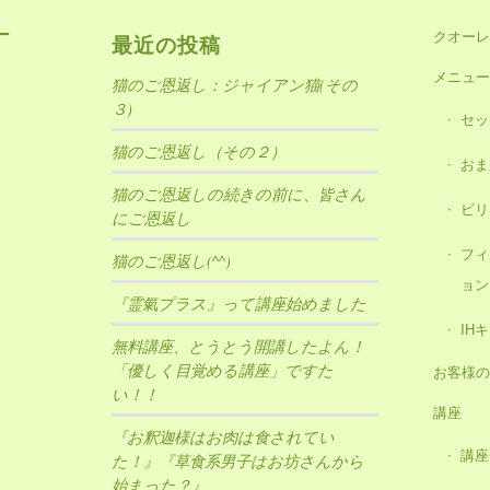
均年齢や平均利用回数など、個人の特定ができない情報に
ー
クオーレ
最近の投稿
。
れる、ご相談者の個人情報は、本人の許可なく、第三者に
メニュー
猫のご恩返し：ジャイアン猫(その
ん。
３)
セッ
警察、消費者センターまたはこれらに準じた権限をもった
猫のご恩返し（その２）
おま
を開示させていただきます。
猫のご恩返しの続きの前に、皆さん
ビリ
にご恩返し
フィ
猫のご恩返し(^^)
ョン
『霊氣プラス』って講座始めました
IH
無料講座、とうとう開講したよん！
「優しく目覚める講座」ですた
お客様の
い！！
講座
『お釈迦様はお肉は食されてい
講座
た！』『草食系男子はお坊さんから
始まった？』