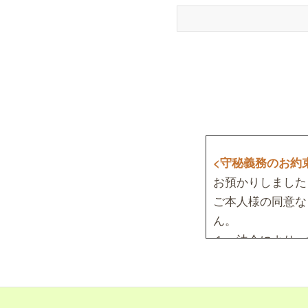
<守秘義務のお約
お預かりしました
ご本人様の同意な
ん。
１、法令により、
２、ご本人もしく
３、個人情報は、
a、ご予約の確