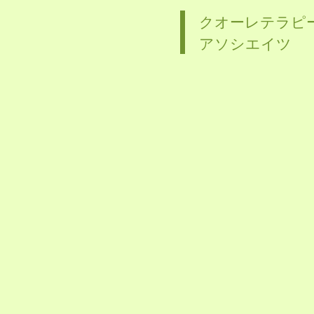
b、ご相談者の平
クオーレテラピ
統計データの抽出
アソシエイツ
当サイトで収集さ
を開示いたしませ
ただし、裁判所、
る場合は、
これに応じて情報