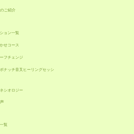
加工しての分析・
のご紹介
プライバシー情報
ション一覧
機関から要請があ
かせコース
ーフチェンジ
ボナッチ音叉ヒーリングセッシ
キネシオロジー
声
一覧