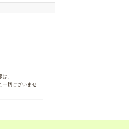
。
報は、
て一切ございませ
要がある場合。