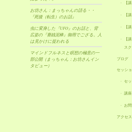
【講
お坊さん：まっちゃんの語る・・
【講
『死後（転生）のお話』
【講
虫に変身した『UFO』のお話と、背
広姿の『賽銭泥棒』御用でござる。人
【講
は見かけに捉われる
スク
マインドフルネスと瞑想の極意の一
ブログ
部公開（まっちゃん：お坊さんイン
タビュー）
セッショ
セッ
講座
お問
アクセス