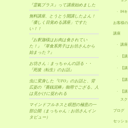
『霊氣プラス』って講座始めました
IH
無料講座、とうとう開講したよん！
「優しく目覚める講座」ですた
お客様の
い！！
講座
『お釈迦様はお肉は食されてい
講座
た！』『草食系男子はお坊さんから
始まった？』
【講
お坊さん：まっちゃんの語る・・
【講
『死後（転生）のお話』
【講
虫に変身した『UFO』のお話と、背
広姿の『賽銭泥棒』御用でござる。人
【講
は見かけに捉われる
スク
マインドフルネスと瞑想の極意の一
ブログ
部公開（まっちゃん：お坊さんイン
タビュー）
セッショ