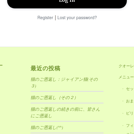
|
Register
Lost your password?
ー
クオーレ
最近の投稿
メニュー
猫のご恩返し：ジャイアン猫(その
３)
セッ
猫のご恩返し（その２）
おま
猫のご恩返しの続きの前に、皆さん
ビリ
にご恩返し
フィ
猫のご恩返し(^^)
ョン