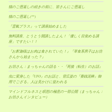
猫のご恩返しの続きの前に、皆さんにご恩返し
猫のご恩返し(^^)
『霊氣プラス』って講座始めました
無料講座、とうとう開講したよん！「優しく目覚める講
座」ですたい！！
『お釈迦様はお肉は食されていた！』『草食系男子はお坊
さんから始まった？』
お坊さん：まっちゃんの語る・・『死後（転生）のお話』
虫に変身した『UFO』のお話と、背広姿の『賽銭泥棒』御
用でござる。人は見かけに捉われる
マインドフルネスと瞑想の極意の一部公開（まっちゃん：
お坊さんインタビュー）