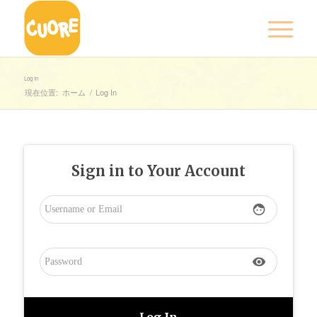
Log In
現在位置:
ホーム
/
Log In
Sign in to Your Account
face
visibility