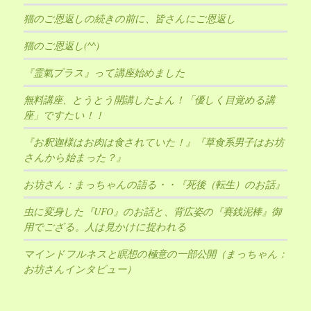
猫のご恩返しの続きの前に、皆さんにご恩返し
猫のご恩返し(^^)
『霊氣プラス』って講座始めました
無料講座、とうとう開講したよん！「優しく目覚める講
座」ですたい！！
『お釈迦様はお肉は食されていた！』『草食系男子はお坊
さんから始まった？』
お坊さん：まっちゃんの語る・・『死後（転生）のお話』
虫に変身した『UFO』のお話と、背広姿の『賽銭泥棒』御
用でござる。人は見かけに捉われる
マインドフルネスと瞑想の極意の一部公開（まっちゃん：
お坊さんインタビュー）