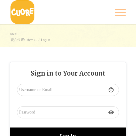
Log In
現在位置:
ホーム
/
Log In
Sign in to Your Account
face
visibility