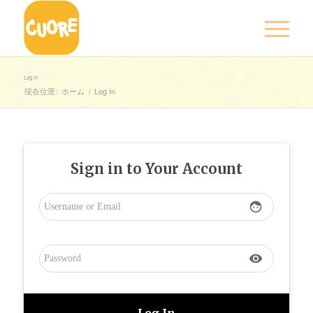
Log In
現在位置:
ホーム
/
Log In
Sign in to Your Account
face
visibility