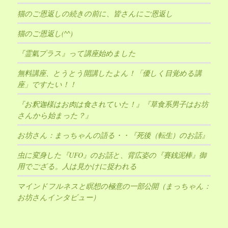
猫のご恩返しの続きの前に、皆さんにご恩返し
猫のご恩返し(^^)
『霊氣プラス』って講座始めました
無料講座、とうとう開講したよん！「優しく目覚める講
座」ですたい！！
『お釈迦様はお肉は食されていた！』『草食系男子はお坊
さんから始まった？』
お坊さん：まっちゃんの語る・・『死後（転生）のお話』
虫に変身した『UFO』のお話と、背広姿の『賽銭泥棒』御
用でござる。人は見かけに捉われる
マインドフルネスと瞑想の極意の一部公開（まっちゃん：
お坊さんインタビュー）