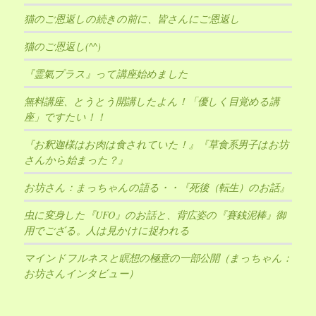
猫のご恩返しの続きの前に、皆さんにご恩返し
猫のご恩返し(^^)
『霊氣プラス』って講座始めました
無料講座、とうとう開講したよん！「優しく目覚める講
座」ですたい！！
『お釈迦様はお肉は食されていた！』『草食系男子はお坊
さんから始まった？』
お坊さん：まっちゃんの語る・・『死後（転生）のお話』
虫に変身した『UFO』のお話と、背広姿の『賽銭泥棒』御
用でござる。人は見かけに捉われる
マインドフルネスと瞑想の極意の一部公開（まっちゃん：
お坊さんインタビュー）