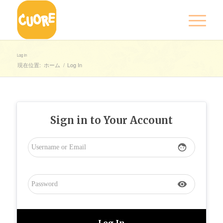
Log In
現在位置:
ホーム
/
Log In
Sign in to Your Account
face
visibility