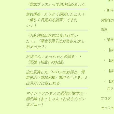
『霊氣プラス』って講座始めました
IH
無料講座、とうとう開講したよん！
「優しく目覚める講座」ですた
お客様の
い！！
講座
『お釈迦様はお肉は食されてい
講座
た！』『草食系男子はお坊さんから
始まった？』
【講
お坊さん：まっちゃんの語る・・
【講
『死後（転生）のお話』
【講
虫に変身した『UFO』のお話と、背
広姿の『賽銭泥棒』御用でござる。人
【講
は見かけに捉われる
スク
マインドフルネスと瞑想の極意の一
ブログ
部公開（まっちゃん：お坊さんイン
タビュー）
セッショ