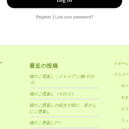
|
Register
Lost your password?
ー
クオーレ
最近の投稿
メニュー
猫のご恩返し：ジャイアン猫(その
３)
セッ
猫のご恩返し（その２）
おま
猫のご恩返しの続きの前に、皆さん
ビリ
にご恩返し
フィ
猫のご恩返し(^^)
ョン