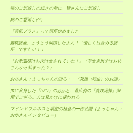
猫のご恩返しの続きの前に、皆さんにご恩返し
猫のご恩返し(^^)
『霊氣プラス』って講座始めました
無料講座、とうとう開講したよん！「優しく目覚める講
座」ですたい！！
『お釈迦様はお肉は食されていた！』『草食系男子はお坊
さんから始まった？』
お坊さん：まっちゃんの語る・・『死後（転生）のお話』
虫に変身した『UFO』のお話と、背広姿の『賽銭泥棒』御
用でござる。人は見かけに捉われる
マインドフルネスと瞑想の極意の一部公開（まっちゃん：
お坊さんインタビュー）