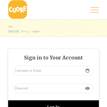
Log In
現在位置:
ホーム
/
Log In
Sign in to Your Account
face
visibility