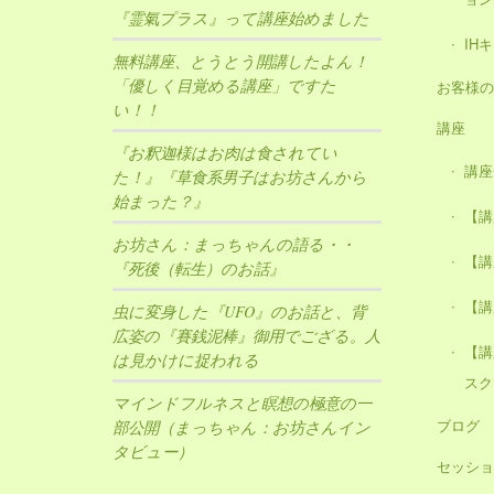
『霊氣プラス』って講座始めました
IH
無料講座、とうとう開講したよん！
「優しく目覚める講座」ですた
お客様の
い！！
講座
『お釈迦様はお肉は食されてい
講座
た！』『草食系男子はお坊さんから
始まった？』
【講
お坊さん：まっちゃんの語る・・
【講
『死後（転生）のお話』
【講
虫に変身した『UFO』のお話と、背
広姿の『賽銭泥棒』御用でござる。人
【講
は見かけに捉われる
スク
マインドフルネスと瞑想の極意の一
ブログ
部公開（まっちゃん：お坊さんイン
タビュー）
セッショ