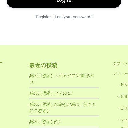
|
Register
Lost your password?
ー
クオーレ
最近の投稿
メニュー
猫のご恩返し：ジャイアン猫(その
３)
セッ
猫のご恩返し（その２）
おま
猫のご恩返しの続きの前に、皆さん
ビリ
にご恩返し
フィ
猫のご恩返し(^^)
ョン